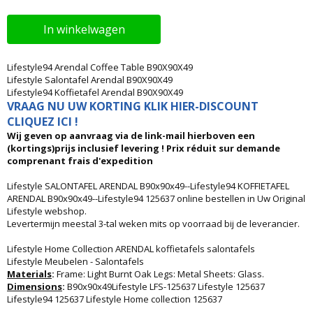
In winkelwagen
Lifestyle94 Arendal Coffee Table B90X90X49
Lifestyle Salontafel Arendal B90X90X49
Lifestyle94 Koffietafel Arendal B90X90X49
VRAAG NU UW KORTING KLIK HIER-DISCOUNT
CLIQUEZ ICI !
Wij geven op aanvraag via de link-mail hierboven een
(kortings)prijs inclusief levering ! Prix réduit sur demande
comprenant frais d'expedition
Lifestyle SALONTAFEL ARENDAL B90x90x49--Lifestyle94 KOFFIETAFEL
ARENDAL B90x90x49--Lifestyle94 125637 online bestellen in Uw Original
Lifestyle webshop.
Levertermijn meestal 3-tal weken mits op voorraad bij de leverancier.
Lifestyle Home Collection ARENDAL koffietafels salontafels
Lifestyle Meubelen - Salontafels
Materials
:
Frame: Light Burnt Oak Legs: Metal Sheets: Glass.
Dimensions
:
B90x90x49Lifestyle LFS-125637 Lifestyle 125637
Lifestyle94 125637 Lifestyle Home collection 125637