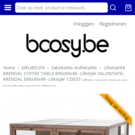
Inloggen
Registreren
Home
›
MEUBELEN
›
Salontafels-Koffietafels
›
Lifestyle94
ARENDAL COFFEE TABLE B90x90x49--Lifestyle SALONTAFEL
ARENDAL B90x90x49--Lifestyle 125637
koffietafels salontafels tables de salon
basse coffee tables couchtische Kaffeetische
Vraag uw korting