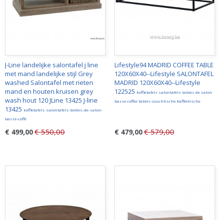
J-Line landelijke salontafel j line
Lifestyle94 MADRID COFFEE TABLE
met mand landelijke stijl Grey
120X60X40--Lifestyle SALONTAFEL
washed Salontafel met rieten
MADRID 120X60X40--Lifestyle
mand en houten kruisen grey
122525
koffietafels salontafels tables de salon
wash hout 120 JLine 13425 J-line
basse coffee tables couchtische Kaffeetische
13425
koffietafels-salontafels-tables-de-salon-
basse-coffe
€ 550,00
€ 579,00
€ 499,00
€ 479,00