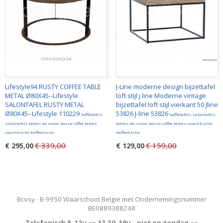
Lifestyle94 RUSTY COFFEE TABLE
J-Line moderne design bijzettafel
METAL Ø80X45--Lifestyle
loft stijl j line Moderne vintage
SALONTAFEL RUSTY METAL
bijzettafel loft stijl vierkant 50 Jline
Ø80X45--Lifestyle 110229
53826 J-line 53826
koffietafels
koffietafels-salontafels-
salontafels tables de salon basse coffee tables
tables-de-salon-basse-coffee tables-couchtische-
couchtische Kaffeetische
Kaffeetische
€ 339,00
€ 159,00
€ 295,00
€ 129,00
Bcosy - B-9950 Waarschoot België met Ondernemingsnummer
BE0889388248