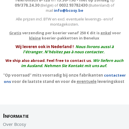
Telefonisch 8-12u
en
13.30-19u - niet op zondag
op
09/378.24.30
(België)
of
0032 93782430
(Buitenland) of
mail
info@bcosy.be
Alle prijzen incl. BTW en excl. eventuele leverings- en/of
montagekosten
.
Gratis
verzending per koerier vanaf 250 € dit is
enkel
voor
kleine
koerier-pakketten in Benelux
W
ij leveren ook in Nederland !
Nous livrons aussi à
l'
étranger
. N'hésitez pas à nous contacter.
We ship also abroad. Feel free to contact us.
Wir liefern auch
im Ausland. Nehmen Sie Kontakt mit uns auf.
"Op voorraad" mits voorradig bij onze fabrikanten
contacteer
ons
voor de laatste stand en voor de
eventuele
leveringskost
Informatie
Over Bcosy