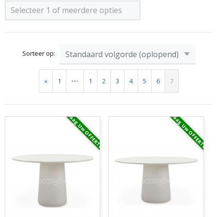
Selecteer 1 of meerdere opties
Sorteer op:
«
1
•••
1
2
3
4
5
6
7
Vraag Uw OFFERTE
Vraag Uw OFFERTE