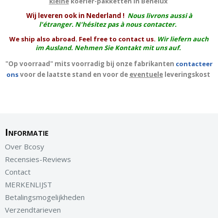
kleine
koerier-pakketten in Benelux
W
ij leveren ook in Nederland !
Nous livrons aussi à
l'
étranger
. N'hésitez pas à nous contacter.
We ship also abroad. Feel free to contact us.
Wir liefern auch
im Ausland. Nehmen Sie Kontakt mit uns auf.
"Op voorraad" mits voorradig bij onze fabrikanten
contacteer
ons
voor de laatste stand en voor de
eventuele
leveringskost
Informatie
Over Bcosy
Recensies-Reviews
Contact
MERKENLIJST
Betalingsmogelijkheden
Verzendtarieven