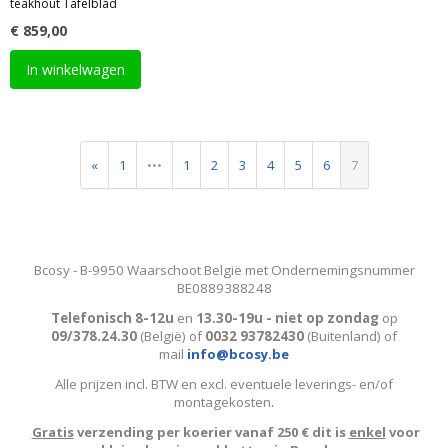
teakhout Tafelblad
€ 859,00
In winkelwagen
«
1
•••
1
2
3
4
5
6
7
Bcosy - B-9950 Waarschoot België met Ondernemingsnummer
BE0889388248
Telefonisch 8-12u
en
13.30-19u - niet op zondag
op
09/378.24.30
(België)
of
0032 93782430
(Buitenland) of
mail
info@bcosy.be
Alle prijzen incl. BTW en excl. eventuele leverings- en/of
montagekosten
.
Gratis
verzending per koerier vanaf 250 € dit is
enkel
voor