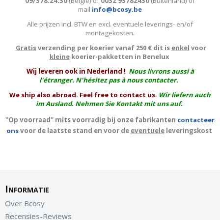
09/378.24.30
(België)
of
0032 93782430
(Buitenland) of
mail
info@bcosy.be
Alle prijzen incl. BTW en excl. eventuele leverings- en/of
montagekosten
.
Gratis
verzending per koerier vanaf 250 € dit is
enkel
voor
kleine
koerier-pakketten in Benelux
W
ij leveren ook in Nederland !
Nous livrons aussi à
l'
étranger
. N'hésitez pas à nous contacter.
We ship also abroad. Feel free to contact us.
Wir liefern auch
im Ausland. Nehmen Sie Kontakt mit uns auf.
"Op voorraad" mits voorradig bij onze fabrikanten
contacteer
ons
voor de laatste stand en voor de
eventuele
leveringskost
Informatie
Over Bcosy
Recensies-Reviews