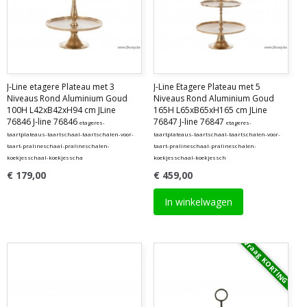
J-Line etagere Plateau met 3
J-Line Etagere Plateau met 5
Niveaus Rond Aluminium Goud
Niveaus Rond Aluminium Goud
100H L42xB42xH94 cm JLine
165H L65xB65xH165 cm JLine
76846 J-line 76846
76847 J-line 76847
etageres-
etageres-
taartplateaus-taartschaal-taartschalen-voor-
taartplateaus-taartschaal-taartschalen-voor-
taart-pralineschaal-pralineschalen-
taart-pralineschaal-pralineschalen-
koekjesschaal-koekjesscha
koekjesschaal-koekjessch
€ 179,00
€ 459,00
In winkelwagen
Vraag KORTING