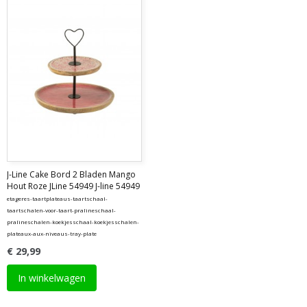
J-Line Cake Bord 2 Bladen Mango
Hout Roze JLine 54949 J-line 54949
etageres-taartplateaus-taartschaal-
taartschalen-voor-taart-pralineschaal-
pralineschalen-koekjesschaal-koekjesschalen-
plateaux-aux-niveaus-tray-plate
€ 29,99
In winkelwagen