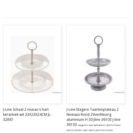
J-Line Schaal 2 niveau's hart
J-Line Etagere Taartenplateau 2
keramiek wit 23X23X24CM JL-
Niveaus Rond Zilverkleurig
32847
aluminium H 30 Jline 36103 J-line
36103
etageres-taartplateaus-taartschaal-
taartschalen-voor-taart-pralineschaal-