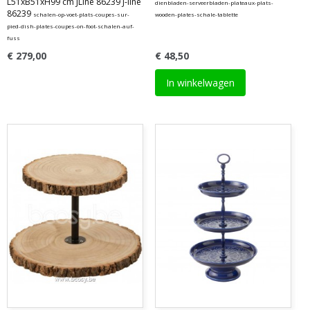
L51xB51xH99 cm JLine 86239 J-line
dienbladen-serveerbladen-plateaux-plats-
86239
schalen-op-voet-plats-coupes-sur-
wooden-plates-schale-tablette
pied-dish-plates-coupes-on-foot-schalen-auf-
fuss
€ 279,00
€ 48,50
In winkelwagen