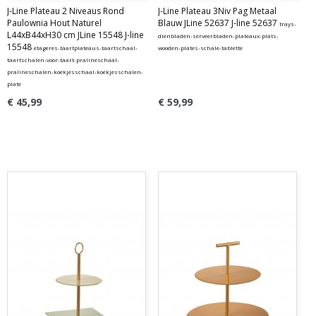
J-Line Plateau 2 Niveaus Rond
J-Line Plateau 3Niv Pag Metaal
Paulownia Hout Naturel
Blauw JLine 52637 J-line 52637
trays-
L44xB44xH30 cm JLine 15548 J-line
dienbladen-serveerbladen-plateaux-plats-
15548
etageres-taartplateaus-taartschaal-
wooden-plates-schale-tablette
taartschalen-voor-taart-pralineschaal-
pralineschalen-koekjesschaal-koekjesschalen-
plate
€ 45,99
€ 59,99