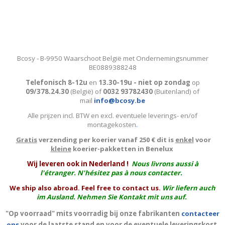
Bcosy - B-9950 Waarschoot België met Ondernemingsnummer
BE0889388248
Telefonisch 8-12u
en
13.30-19u - niet op zondag
op
09/378.24.30
(België)
of
0032 93782430
(Buitenland) of
mail
info@bcosy.be
Alle prijzen incl. BTW en excl. eventuele leverings- en/of
montagekosten
.
Gratis
verzending per koerier vanaf 250 € dit is
enkel
voor
kleine
koerier-pakketten in Benelux
W
ij leveren ook in Nederland !
Nous livrons aussi à
l'
étranger
. N'hésitez pas à nous contacter.
We ship also abroad. Feel free to contact us.
Wir liefern auch
im Ausland. Nehmen Sie Kontakt mit uns auf.
"Op voorraad" mits voorradig bij onze fabrikanten
contacteer
ons
voor de laatste stand en voor de
eventuele
leveringskost