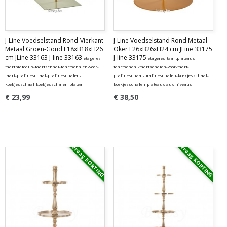
J-Line Voedselstand Rond-Vierkant
J-Line Voedselstand Rond Metaal
Metaal Groen-Goud L18xB18xH26
Oker L26xB26xH24 cm JLine 33175
cm JLine 33163 J-line 33163
J-line 33175
etageres-
etageres-taartplateaus-
taartplateaus-taartschaal-taartschalen-voor-
taartschaal-taartschalen-voor-taart-
taart-pralineschaal-pralineschalen-
pralineschaal-pralineschalen-koekjesschaal-
koekjesschaal-koekjesschalen-platea
koekjesschalen-plateaux-aux-niveaus-
€ 23,99
€ 38,50
Vraag KORTING
Vraag KORTING