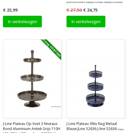
pralineschalen-koekjesschaal-koekjesschalen
€ 27,50
€ 23,99
€ 24,75
In winkelwagen
In winkelwagen
Vraag KORTING
J-Line Plateau Op Voet 3 Niveaus
J-Line Plateau 3Niv Nag Metaal
Rond Aluminium Antiek Grijs 110H
Blauw JLine 52636 J-line 52636
trays-