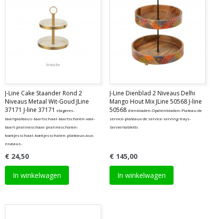
J-Line Cake Staander Rond 2
J-Line Dienblad 2 Niveaus Delhi
Niveaus Metaal Wit-Goud JLine
Mango Hout Mix JLine 50568 J-line
37171 J-line 37171
50568
etageres-
dienbladen-Opdienbladen-Plateau de
taartplateaus-taartschaal-taartschalen-voor-
service-plateaux de service-serving trays-
taart-pralineschaal-pralineschalen-
Serviertabletts
koekjesschaal-koekjesschalen-plateaux-aux-
niveaus-
€ 24,50
€ 145,00
In winkelwagen
In winkelwagen