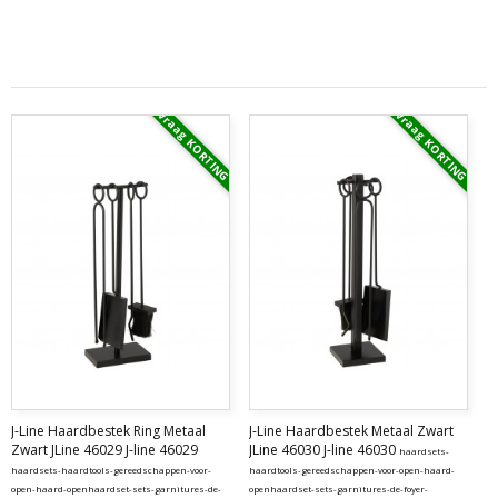
Vraag KORTING
Vraag KORTING
J-Line Haardbestek Ring Metaal
J-Line Haardbestek Metaal Zwart
Zwart JLine 46029 J-line 46029
JLine 46030 J-line 46030
haardsets-
haardsets-haardtools-gereedschappen-voor-
haardtools-gereedschappen-voor-open-haard-
open-haard-openhaardset-sets-garnitures-de-
openhaardset-sets-garnitures-de-foyer-