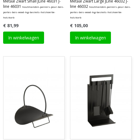
Metaal Zwart Small JLine 46031 J-
Metaal Zwart Large JLine 46032 J-
line 46031
line 46032
houtmanden-paniers-pour-bois-
houtmanden-paniers-pour-bois-
portes-bois-wood-log-baskets-holzkoerbe-
portes-bois-wood-log-baskets-holzkoerbe-
holzkorb
holzkorb
€ 81,99
€ 105,00
In winkelwagen
In winkelwagen