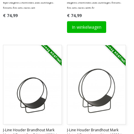
foyer-etagères-cheminées-avec-outillages-
etagères-cheminées-avec-outillages-firesets-
firesets-fire-sets-racks-wit
fire-sets-racks-with-fir
€ 74,99
€ 74,99
In winkelwagen
Vraag KORTING
Vraag KORTING
J-Line Houder Brandhout Mark
J-Line Houder Brandhout Mark