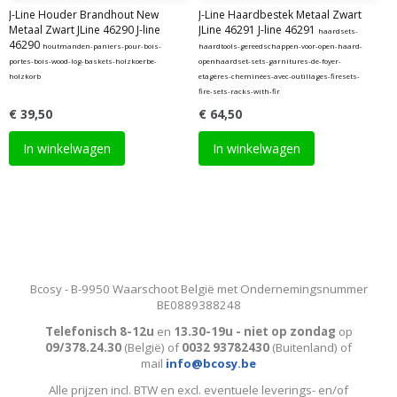
J-Line Houder Brandhout New
J-Line Haardbestek Metaal Zwart
Metaal Zwart JLine 46290 J-line
JLine 46291 J-line 46291
haardsets-
46290
houtmanden-paniers-pour-bois-
haardtools-gereedschappen-voor-open-haard-
portes-bois-wood-log-baskets-holzkoerbe-
openhaardset-sets-garnitures-de-foyer-
holzkorb
etagères-cheminées-avec-outillages-firesets-
fire-sets-racks-with-fir
€ 39,50
€ 64,50
In winkelwagen
In winkelwagen
Bcosy - B-9950 Waarschoot België met Ondernemingsnummer
BE0889388248
Telefonisch 8-12u
en
13.30-19u - niet op zondag
op
09/378.24.30
(België)
of
0032 93782430
(Buitenland) of
mail
info@bcosy.be
Alle prijzen incl. BTW en excl. eventuele leverings- en/of