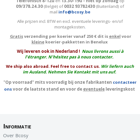
Telefonisch 8-12u
en
13.30-19u - niet op zondag
op
09/378.24.30
(België)
of
0032 93782430
(Buitenland) of
mail
info@bcosy.be
Alle prijzen incl. BTW en excl. eventuele leverings- en/of
montagekosten
.
Gratis
verzending per koerier vanaf 250 € dit is
enkel
voor
kleine
koerier-pakketten in Benelux
W
ij leveren ook in Nederland !
Nous livrons aussi à
l'
étranger
. N'hésitez pas à nous contacter.
We ship also abroad. Feel free to contact us.
Wir liefern auch
im Ausland. Nehmen Sie Kontakt mit uns auf.
"Op voorraad" mits voorradig bij onze fabrikanten
contacteer
ons
voor de laatste stand en voor de
eventuele
leveringskost
Informatie
Over Bcosy