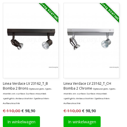
Vraag KORTING
Vraag KORTING
Linea Verdace LV 23162_T_B
Linea Verdace LV 23162_T_CH
Bomba 2 Brons
Bomba 2 Chrome
Opbouwspots-Spots-
Opbouwspots-Spots-
montés-en-surface-Surface-mounted-
montés-en-surface-Surface-mounted-
spotlights-Anbaustrahler-Spotleuchten-
spotlights-Anbaustrahler-Spotleuchten-
Aufbauleuchte
Aufbauleuchte
€ 110,00
€ 110,00
€ 98,90
€ 98,90
In winkelwagen
In winkelwagen