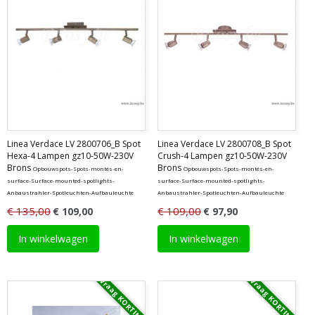
Linea Verdace LV 2800706_B Spot
Linea Verdace LV 2800708_B Spot
Hexa-4 Lampen gz10-50W-230V
Crush-4 Lampen gz10-50W-230V
Brons
Brons
Opbouwspots-Spots-montés-en-
Opbouwspots-Spots-montés-en-
surface-Surface-mounted-spotlights-
surface-Surface-mounted-spotlights-
Anbaustrahler-Spotleuchten-Aufbauleuchte
Anbaustrahler-Spotleuchten-Aufbauleuchte
€ 135,00
€ 109,00
€ 109,00
€ 97,90
In winkelwagen
In winkelwagen
Vraag KORTING
Vraag KORTING