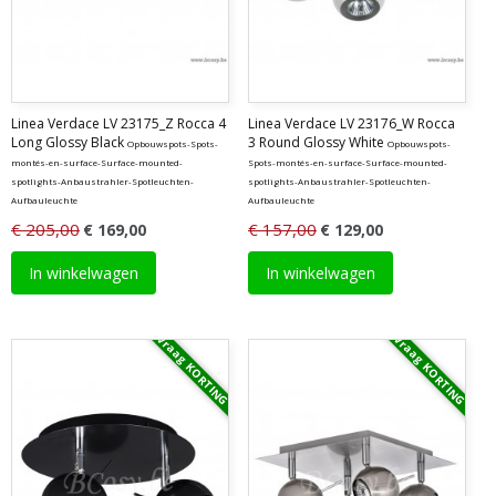
Linea Verdace LV 23175_Z Rocca 4
Linea Verdace LV 23176_W Rocca
Long Glossy Black
3 Round Glossy White
Opbouwspots-Spots-
Opbouwspots-
montés-en-surface-Surface-mounted-
Spots-montés-en-surface-Surface-mounted-
spotlights-Anbaustrahler-Spotleuchten-
spotlights-Anbaustrahler-Spotleuchten-
Aufbauleuchte
Aufbauleuchte
€ 205,00
€ 157,00
€ 169,00
€ 129,00
In winkelwagen
In winkelwagen
Vraag KORTING
Vraag KORTING