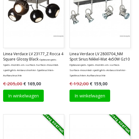
Linea Verdace LV 23177_Z Rocca 4
Linea Verdace LV 2800704_NM
Square Glossy Black
Spot Sirius Nikkel-Mat 4x50W Gz10
Opbouwspots-
Spots-montés-en-surface-Surface-mounted-
Opbouwspots-Spots-montés-en-surface-
spotlights-Anbaustrahler-Spotleuchten-
Surface-mounted-spotlights-Anbaustrahler-
Aufbauleuchte
Spotleuchten-Aufbauleuchte
€ 205,00
€ 192,00
€ 169,00
€ 159,00
In winkelwagen
In winkelwagen
Vraag KORTING
Vraag KORTING