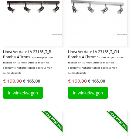
Linea Verdace LV 23165_T_B
Linea Verdace LV 23165_T_CH
Bomba 4 Brons
Bomba 4 Chrome
Opbouwspots-Spots-
Opbouwspots-Spots-
montés-en-surface-Surface-mounted-
montés-en-surface-Surface-mounted-
spotlights-Anbaustrahler-Spotleuchten-
spotlights-Anbaustrahler-Spotleuchten-
Aufbauleuchte
Aufbauleuchte
€ 199,00
€ 199,00
€ 165,00
€ 165,00
In winkelwagen
In winkelwagen
Vraag KORTING
Vraag KORTING