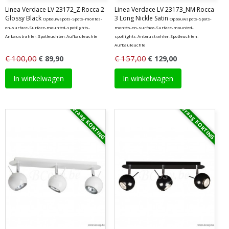
Linea Verdace LV 23172_Z Rocca 2
Linea Verdace LV 23173_NM Rocca
Glossy Black
3 Long Nickle Satin
Opbouwspots-Spots-montés-
Opbouwspots-Spots-
en-surface-Surface-mounted-spotlights-
montés-en-surface-Surface-mounted-
Anbaustrahler-Spotleuchten-Aufbauleuchte
spotlights-Anbaustrahler-Spotleuchten-
Aufbauleuchte
€ 100,00
€ 157,00
€ 89,90
€ 129,00
In winkelwagen
In winkelwagen
Vraag KORTING
Vraag KORTING