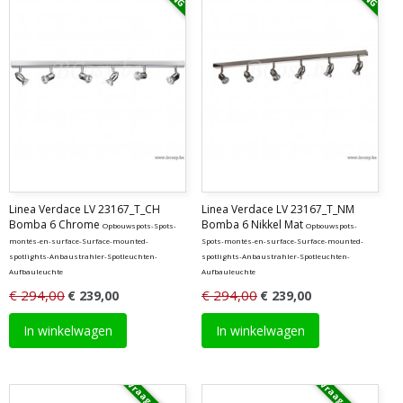
Linea Verdace LV 23167_T_CH
Linea Verdace LV 23167_T_NM
Bomba 6 Chrome
Bomba 6 Nikkel Mat
Opbouwspots-Spots-
Opbouwspots-
montés-en-surface-Surface-mounted-
Spots-montés-en-surface-Surface-mounted-
spotlights-Anbaustrahler-Spotleuchten-
spotlights-Anbaustrahler-Spotleuchten-
Aufbauleuchte
Aufbauleuchte
€ 294,00
€ 294,00
€ 239,00
€ 239,00
In winkelwagen
In winkelwagen