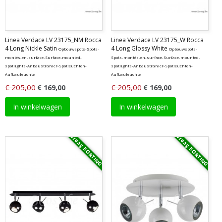
Linea Verdace LV 23175_NM Rocca
Linea Verdace LV 23175_W Rocca
4 Long Nickle Satin
4 Long Glossy White
Opbouwspots-Spots-
Opbouwspots-
montés-en-surface-Surface-mounted-
Spots-montés-en-surface-Surface-mounted-
spotlights-Anbaustrahler-Spotleuchten-
spotlights-Anbaustrahler-Spotleuchten-
Aufbauleuchte
Aufbauleuchte
€ 205,00
€ 205,00
€ 169,00
€ 169,00
In winkelwagen
In winkelwagen
Vraag KORTING
Vraag KORTING