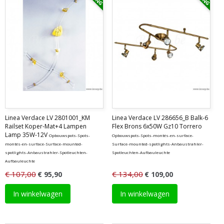
Linea Verdace LV 2801001_KM
Linea Verdace LV 286656_B Balk-6
Railset Koper-Mat+4 Lampen
Flex Brons 6x50W Gz10 Torrero
Lamp 35W-12V
Opbouwspots-Spots-
Opbouwspots-Spots-montés-en-surface-
montés-en-surface-Surface-mounted-
Surface-mounted-spotlights-Anbaustrahler-
spotlights-Anbaustrahler-Spotleuchten-
Spotleuchten-Aufbauleuchte
Aufbauleuchte
€ 107,00
€ 134,00
€ 95,90
€ 109,00
In winkelwagen
In winkelwagen