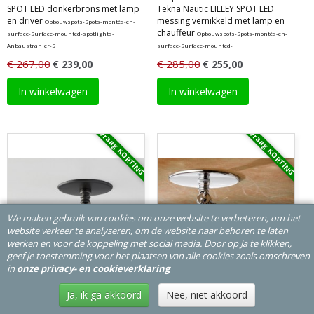
SPOT LED donkerbrons met lamp
Tekna Nautic LILLEY SPOT LED
en driver
messing vernikkeld met lamp en
Opbouwspots-Spots-montés-en-
chauffeur
surface-Surface-mounted-spotlights-
Opbouwspots-Spots-montés-en-
Anbaustrahler-S
surface-Surface-mounted-
€ 267,00
€ 285,00
€ 239,00
€ 255,00
In winkelwagen
In winkelwagen
Vraag KORTING
Vraag KORTING
We maken gebruik van cookies om onze website te verbeteren, om het
website verkeer te analyseren, om de website naar behoren te laten
werken en voor de koppeling met social media. Door op Ja te klikken,
geef je toestemming voor het plaatsen van alle cookies zoals omschreven
in
onze privacy- en cookieverklaring
Ja, ik ga akkoord
Nee, niet akkoord