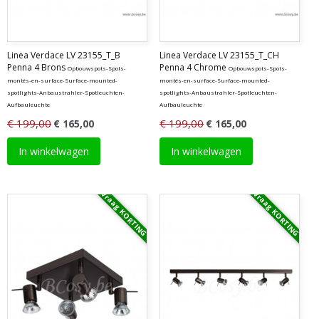
Linea Verdace LV 23155_T_B
Linea Verdace LV 23155_T_CH
Penna 4 Brons
Penna 4 Chrome
Opbouwspots-Spots-
Opbouwspots-Spots-
montés-en-surface-Surface-mounted-
montés-en-surface-Surface-mounted-
spotlights-Anbaustrahler-Spotleuchten-
spotlights-Anbaustrahler-Spotleuchten-
Aufbauleuchte
Aufbauleuchte
€ 199,00
€ 199,00
€ 165,00
€ 165,00
In winkelwagen
In winkelwagen
Vraag KORTING
Vraag KORTING