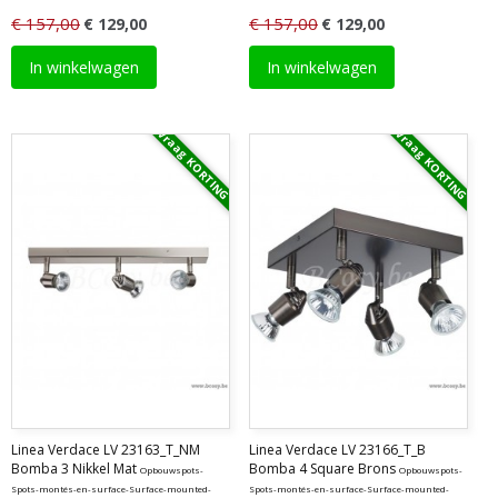
€ 157,00
€ 157,00
€ 129,00
€ 129,00
In winkelwagen
In winkelwagen
Vraag KORTING
Vraag KORTING
Linea Verdace LV 23163_T_NM
Linea Verdace LV 23166_T_B
Bomba 3 Nikkel Mat
Bomba 4 Square Brons
Opbouwspots-
Opbouwspots-
Spots-montés-en-surface-Surface-mounted-
Spots-montés-en-surface-Surface-mounted-