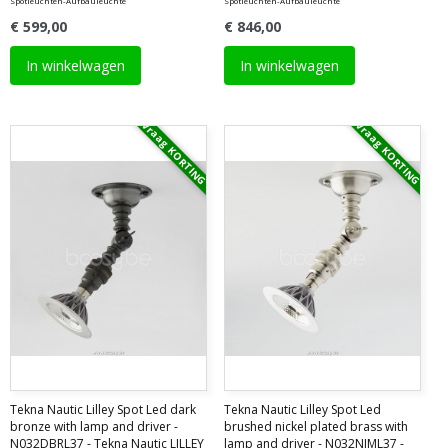
Spotleuchten-Aufbauleuchte
Spotleuchten-Aufbauleuchte
€ 599,00
€ 846,00
In winkelwagen
In winkelwagen
Vraag KORTING
Vraag KORTING
Tekna Nautic Lilley Spot Led dark
Tekna Nautic Lilley Spot Led
bronze with lamp and driver -
brushed nickel plated brass with
N032DBRL37 - Tekna Nautic LILLEY
lamp and driver - N032NIML37 -