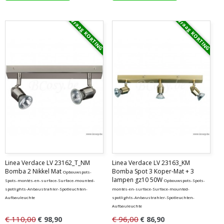
Vraag KORTING
Vraag KORTING
Linea Verdace LV 23162_T_NM
Linea Verdace LV 23163_KM
Bomba 2 Nikkel Mat
Bomba Spot 3 Koper-Mat + 3
Opbouwspots-
lampen gz10 50W
Spots-montés-en-surface-Surface-mounted-
Opbouwspots-Spots-
spotlights-Anbaustrahler-Spotleuchten-
montés-en-surface-Surface-mounted-
Aufbauleuchte
spotlights-Anbaustrahler-Spotleuchten-
Aufbauleuchte
€ 110,00
€ 96,00
€ 98,90
€ 86,90