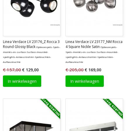
Linea Verdace LV 23176_Z Rocca 3
Linea Verdace LV 23177_NM Rocca
Round Glossy Black
4 Square Nickle Satin
Opbouwspots-Spots-
Opbouwspots-
montés-en-surface-Surface-mounted-
Spots-montés-en-surface-Surface-mounted-
spotlights-Anbaustrahler-Spotleuchten-
spotlights-Anbaustrahler-Spotleuchten-
Aufbauleuchte
Aufbauleuchte
€ 157,00
€ 205,00
€ 129,00
€ 169,00
In winkelwagen
In winkelwagen
Vraag KORTING
Vraag KORTING