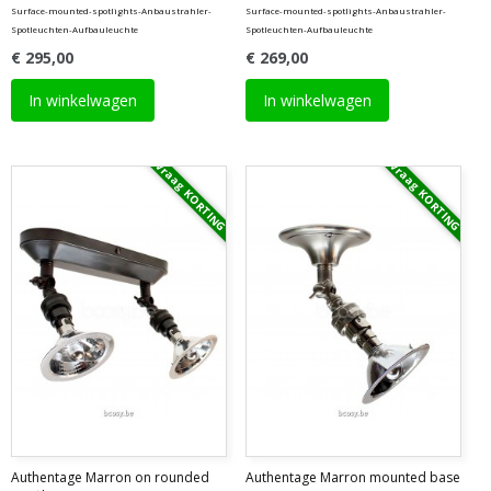
Surface-mounted-spotlights-Anbaustrahler-
Surface-mounted-spotlights-Anbaustrahler-
Spotleuchten-Aufbauleuchte
Spotleuchten-Aufbauleuchte
€ 295,00
€ 269,00
In winkelwagen
In winkelwagen
Vraag KORTING
Vraag KORTING
Authentage Marron on rounded
Authentage Marron mounted base