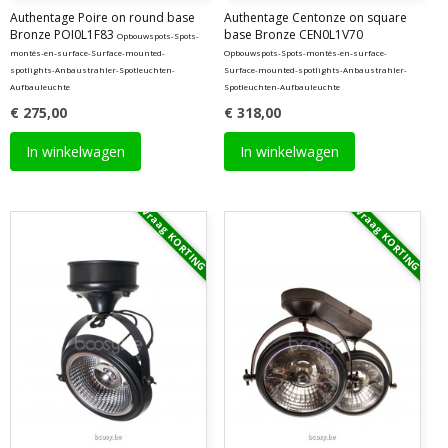
Authentage Poire on round base
Authentage Centonze on square
Bronze POI0L1F83
base Bronze CEN0L1V70
Opbouwspots-Spots-
montés-en-surface-Surface-mounted-
Opbouwspots-Spots-montés-en-surface-
spotlights-Anbaustrahler-Spotleuchten-
Surface-mounted-spotlights-Anbaustrahler-
Aufbauleuchte
Spotleuchten-Aufbauleuchte
€ 275,00
€ 318,00
In winkelwagen
In winkelwagen
Vraag KORTING
Vraag KORTING