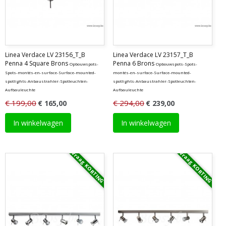
Linea Verdace LV 23156_T_B
Linea Verdace LV 23157_T_B
Penna 4 Square Brons
Penna 6 Brons
Opbouwspots-
Opbouwspots-Spots-
Spots-montés-en-surface-Surface-mounted-
montés-en-surface-Surface-mounted-
spotlights-Anbaustrahler-Spotleuchten-
spotlights-Anbaustrahler-Spotleuchten-
Aufbauleuchte
Aufbauleuchte
€ 199,00
€ 294,00
€ 165,00
€ 239,00
In winkelwagen
In winkelwagen
Vraag KORTING
Vraag KORTING