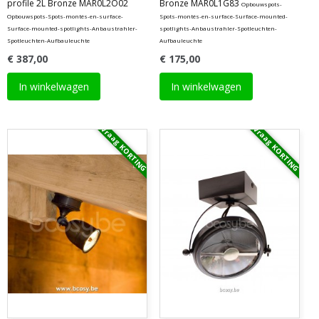
profile 2L Bronze MAR0L2O02
Bronze MAR0L1G83
Opbouwspots-
Opbouwspots-Spots-montés-en-surface-
Spots-montés-en-surface-Surface-mounted-
Surface-mounted-spotlights-Anbaustrahler-
spotlights-Anbaustrahler-Spotleuchten-
Spotleuchten-Aufbauleuchte
Aufbauleuchte
€ 387,00
€ 175,00
In winkelwagen
In winkelwagen
Vraag KORTING
Vraag KORTING