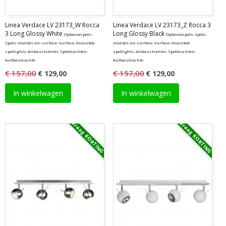
Linea Verdace LV 23173_W Rocca
Linea Verdace LV 23173_Z Rocca 3
3 Long Glossy White
Long Glossy Black
Opbouwspots-
Opbouwspots-Spots-
Spots-montés-en-surface-Surface-mounted-
montés-en-surface-Surface-mounted-
spotlights-Anbaustrahler-Spotleuchten-
spotlights-Anbaustrahler-Spotleuchten-
Aufbauleuchte
Aufbauleuchte
€ 157,00
€ 157,00
€ 129,00
€ 129,00
In winkelwagen
In winkelwagen
Vraag KORTING
Vraag KORTING