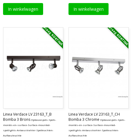
In winkelwagen
In winkelwagen
Vraag KORTING
Vraag KORTING
Linea Verdace LV 23163_T_B
Linea Verdace LV 23163_T_CH
Bomba 3 Brons
Bomba 3 Chrome
Opbouwspots-Spots-
Opbouwspots-Spots-
montés-en-surface-Surface-mounted-
montés-en-surface-Surface-mounted-
spotlights-Anbaustrahler-Spotleuchten-
spotlights-Anbaustrahler-Spotleuchten-
Aufbauleuchte
Aufbauleuchte