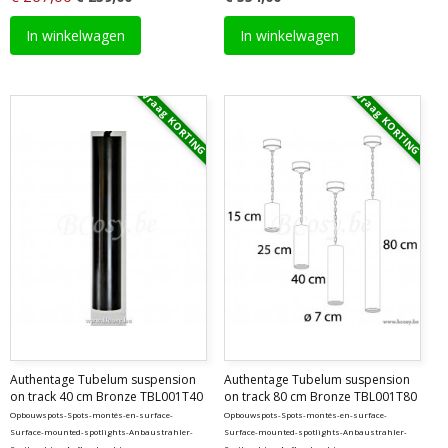
In winkelwagen
In winkelwagen
Vraag KORTING
Vraag KORTING
Authentage Tubelum suspension
Authentage Tubelum suspension
on track 40 cm Bronze TBL001T40
on track 80 cm Bronze TBL001T80
Opbouwspots-Spots-montés-en-surface-
Opbouwspots-Spots-montés-en-surface-
Surface-mounted-spotlights-Anbaustrahler-
Surface-mounted-spotlights-Anbaustrahler-