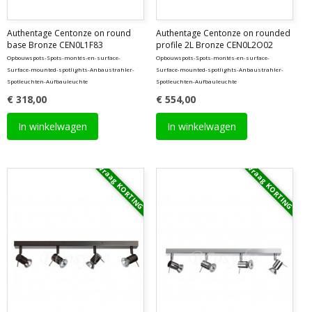
Authentage Centonze on round
Authentage Centonze on rounded
base Bronze CEN0L1F83
profile 2L Bronze CEN0L2O02
Opbouwspots-Spots-montés-en-surface-
Opbouwspots-Spots-montés-en-surface-
Surface-mounted-spotlights-Anbaustrahler-
Surface-mounted-spotlights-Anbaustrahler-
Spotleuchten-Aufbauleuchte
Spotleuchten-Aufbauleuchte
€ 318,00
€ 554,00
In winkelwagen
In winkelwagen
Vraag KORTING
Vraag KORTING