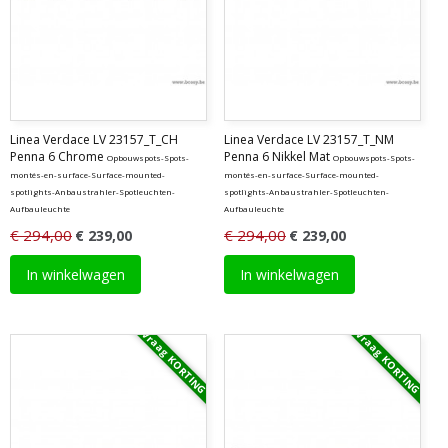
Linea Verdace LV 23157_T_CH
Linea Verdace LV 23157_T_NM
Penna 6 Chrome
Penna 6 Nikkel Mat
Opbouwspots-Spots-
Opbouwspots-Spots-
montés-en-surface-Surface-mounted-
montés-en-surface-Surface-mounted-
spotlights-Anbaustrahler-Spotleuchten-
spotlights-Anbaustrahler-Spotleuchten-
Aufbauleuchte
Aufbauleuchte
€ 294,00
€ 294,00
€ 239,00
€ 239,00
In winkelwagen
In winkelwagen
Vraag KORTING
Vraag KORTING