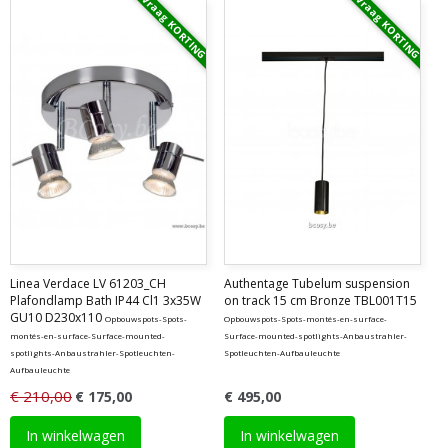
Vraag KORTING
Vraag KORTING
Linea Verdace LV 61203_CH
Authentage Tubelum suspension
Plafondlamp Bath IP44 Cl1 3x35W
on track 15 cm Bronze TBL001T15
GU10 D230x110
Opbouwspots-Spots-
Opbouwspots-Spots-montés-en-surface-
montés-en-surface-Surface-mounted-
Surface-mounted-spotlights-Anbaustrahler-
spotlights-Anbaustrahler-Spotleuchten-
Spotleuchten-Aufbauleuchte
Aufbauleuchte
€ 210,00
€ 175,00
€ 495,00
In winkelwagen
In winkelwagen