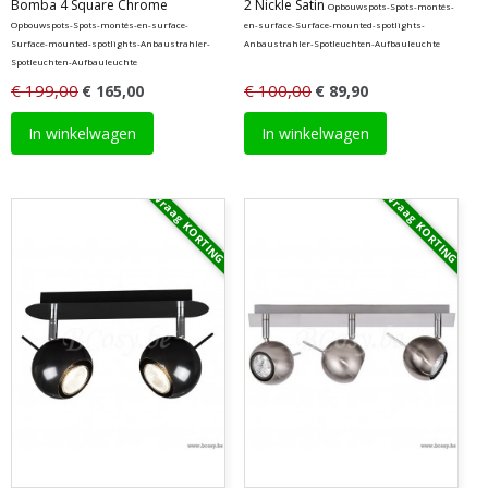
Bomba 4 Square Chrome
2 Nickle Satin
Opbouwspots-Spots-montés-
Opbouwspots-Spots-montés-en-surface-
en-surface-Surface-mounted-spotlights-
Surface-mounted-spotlights-Anbaustrahler-
Anbaustrahler-Spotleuchten-Aufbauleuchte
Spotleuchten-Aufbauleuchte
€ 199,00
€ 100,00
€ 165,00
€ 89,90
In winkelwagen
In winkelwagen
Vraag KORTING
Vraag KORTING