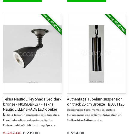
Vraag KORTING
Vraag KORTING
Tekna Nautic Lilley Shade Led dark
Authentage Tubelum suspension
bronze - N039DBRL37 - Tekna
on track 25 cm Bronze TBL001T25
Nautic LILLEY SHADE LED donker
Opbouwspots-Spots-montés-en-surface-
brons
Indoor-inbouwspots-spots-Encastrés-
Surface-mounted-spotlights-Anbaustrahler-
Encastrables-Recessed-spots-spotlights-
Spotleuchten-Aufbauleuchte
Einbaustrahler-Spot-Beleuchtung-Spotleuch
€ 267,00
€ 239,00
€ 554,00