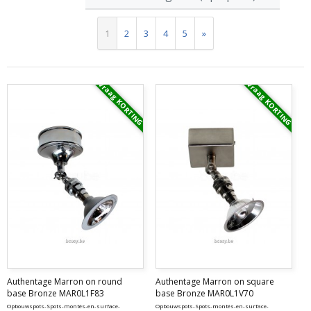
1
2
3
4
5
»
Vraag KORTING
Vraag KORTING
Authentage Marron on round
Authentage Marron on square
base Bronze MAR0L1F83
base Bronze MAR0L1V70
Opbouwspots-Spots-montés-en-surface-
Opbouwspots-Spots-montés-en-surface-