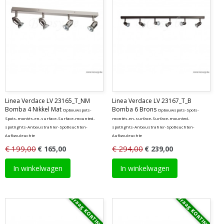
Linea Verdace LV 23165_T_NM
Linea Verdace LV 23167_T_B
Bomba 4 Nikkel Mat
Bomba 6 Brons
Opbouwspots-
Opbouwspots-Spots-
Spots-montés-en-surface-Surface-mounted-
montés-en-surface-Surface-mounted-
spotlights-Anbaustrahler-Spotleuchten-
spotlights-Anbaustrahler-Spotleuchten-
Aufbauleuchte
Aufbauleuchte
€ 199,00
€ 294,00
€ 165,00
€ 239,00
In winkelwagen
In winkelwagen
Vraag KORTING
Vraag KORTING