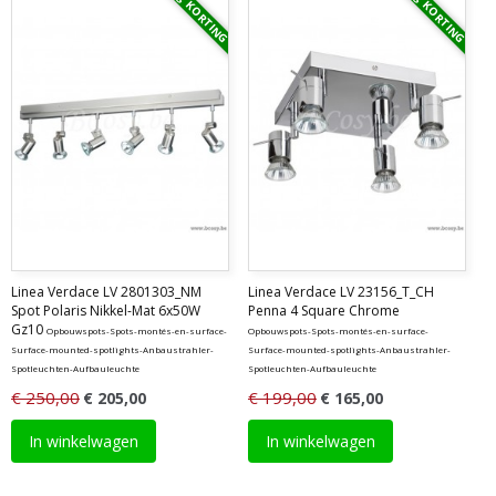
Vraag KORTING
Vraag KORTING
Linea Verdace LV 2801303_NM
Linea Verdace LV 23156_T_CH
Spot Polaris Nikkel-Mat 6x50W
Penna 4 Square Chrome
Gz10
Opbouwspots-Spots-montés-en-surface-
Opbouwspots-Spots-montés-en-surface-
Surface-mounted-spotlights-Anbaustrahler-
Surface-mounted-spotlights-Anbaustrahler-
Spotleuchten-Aufbauleuchte
Spotleuchten-Aufbauleuchte
€ 250,00
€ 199,00
€ 205,00
€ 165,00
In winkelwagen
In winkelwagen